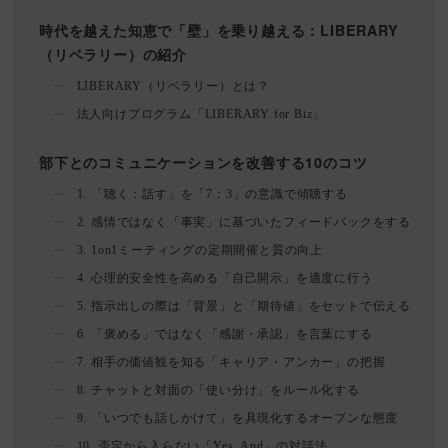
時代を越えた知恵で「壁」を乗り越える：LIBERARY
（リベラリー）の紹介
LIBERARY（リベラリー）とは？
法人向けプログラム「LIBERARY for Biz」
部下とのコミュニケーションを改善する10のコツ
1. 「聴く：話す」を「7：3」の意識で傾聴する
2. 感情ではなく「事実」に基づいたフィードバックをする
3. 1on1ミーティングの定期開催と質の向上
4. 心理的安全性を高める「自己開示」を適度に行う
5. 指示出しの際は「背景」と「期待値」をセットで伝える
6. 「褒める」ではなく「感謝・承認」を言葉にする
7. 相手の価値観を知る「キャリア・アンカー」の把握
8. チャットと対面の「使い分け」をルール化する
9. 「いつでも話しかけて」を具現化するオープンな態度
10. 否定から入らない「Yes, And」の対話法