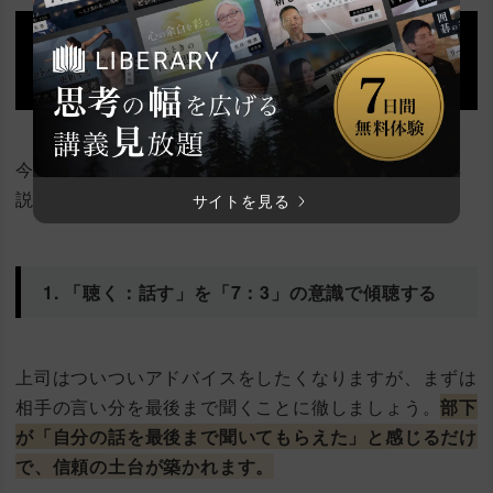
部下とのコミュニケーションを改善
する10のコツ
今日から実践できる10の具体的テクニックを詳しく解
説します。
サイトを見る
1. 「聴く：話す」を「7：3」の意識で傾聴する
上司はついついアドバイスをしたくなりますが、まずは
相手の言い分を最後まで聞くことに徹しましょう。
部下
が「自分の話を最後まで聞いてもらえた」と感じるだけ
で、信頼の土台が築かれます。