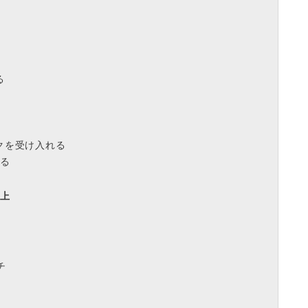
る
クを受け入れる
する
向上
チ
り