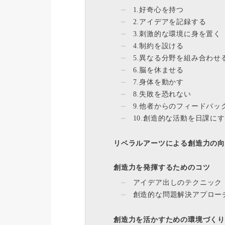
1.好奇心を持つ
2.アイデアを記録する
3.刺激的な環境に身を置く
4.制約を設ける
5.異なる分野を組み合わせ
6.脳を休ませる
7.身体を動かす
8.失敗を恐れない
9.他者からのフィードバッ
10.創造的な活動を日課に
リベラルアーツによる創造力の
創造力を発揮するためのコツ
アイデア出しのテクニック
創造的な問題解決アプロー
創造力を活かすための環境づく