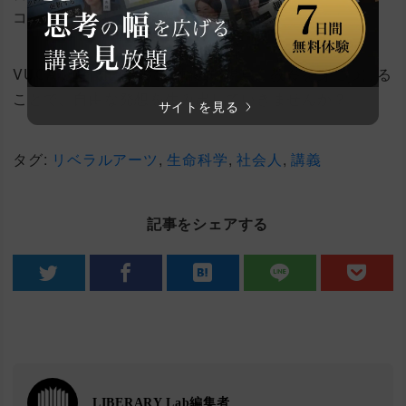
コンテンツを配信しています。
VUCAな時代においては幅広い視点、教養を身につける
ことで、自由な発想を生み出していきませんか？
サイトを見る
タグ:
リベラルアーツ
,
生命科学
,
社会人
,
講義
記事をシェアする
LIBERARY Lab編集者