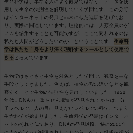
生命科学は、単なる人による観察ではなく、データを使
用して生命の法則性を解明していく学問です。この分野
はインターネットの発展と非常に似た進展を遂げてお
り、実際に関連しています。理論的には、人類全員のゲ
ノムを編集することも可能ですが、ここで問われるのは
私たち人間がどうしたいのか、ということです。
生命科
学は私たち自身をより深く理解するツールとして使用で
きる
と考えています。
生物学はもともと生物を対象とした学問で、観察を主な
手段としてきました。例えば、植物の形の違いなどを観
察することで生物の法則性を見出していました。1950
年代にDNAの二重らせん構造が発見されてからは、分
子レベルで、人の目に見えないレベルでの科学、つまり
生命科学が始まりました。生命科学の発展はインターネ
ットのそれと似ており、DNAの発見以降、特に2003年
に人のゲノムが解読されたことから、ゲノム解析技術が