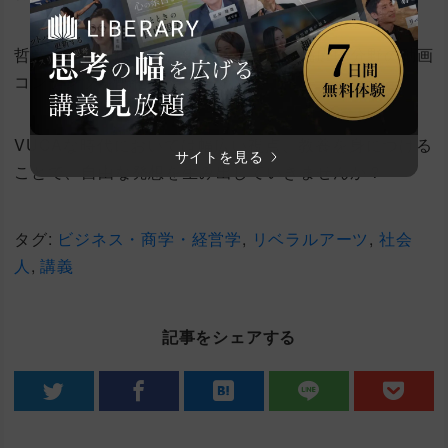
哲学、文学、歴史、芸術、科学など、幅広い分野の動画
コンテンツを配信しています。
VUCAな時代においては幅広い視点、教養を身につける
サイトを見る
ことで、自由な発想を生み出していきませんか？
タグ:
ビジネス・商学・経営学
,
リベラルアーツ
,
社会
人
,
講義
記事をシェアする